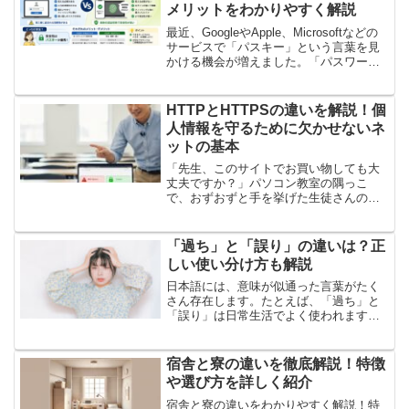
メリットをわかりやすく解説
最近、GoogleやApple、Microsoftなどの
サービスで「パスキー」という言葉を見
かける機会が増えました。「パスワード
とは何が違うの？」「パスキーの方が安
全って本当？」「これからはパスワード
はいらなくなるの？」このような疑問を
HTTPとHTTPSの違いを解説！個
持つ...
人情報を守るために欠かせないネ
ットの基本
「先生、このサイトでお買い物しても大
丈夫ですか？」パソコン教室の隅っこ
で、おずおずと手を挙げた生徒さんの画
面を覗き込むと、ブラウザの端っこに
『保護されていない通信』という不穏な
文字が赤く光っていました。その生徒さ
「過ち」と「誤り」の違いは？正
んは、どうしても欲しい手芸用...
しい使い分け方も解説
日本語には、意味が似通った言葉がたく
さん存在します。たとえば、「過ち」と
「誤り」は日常生活でよく使われます
が、これらの言葉の違いをご存じです
か？「過ち」と「誤り」の間には微妙な
違いがあります。両方とも「間違い」を
宿舎と寮の違いを徹底解説！特徴
意味しますが、それぞれ使い方...
や選び方を詳しく紹介
宿舎と寮の違いをわかりやすく解説！特