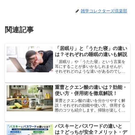
雑学コレクターズ倶楽部
関連記事
「居眠り」と「うたた寝」の違い
は？それぞれの睡眠の違いも解説
「居眠り」や「うたた寝」という言葉を
耳にすることが多いかもしれませんが、
それぞれどのような違いがあるのでしょ
うか。どちらも眠ってしまったことを表
す言葉ですが、 実は明確な違いがありま
す。この記事では、そんな「居眠り」と
重曹とクエン酸の違いは？効能・
「うたた寝」の違いを分...
使い方・併用術を徹底解説！
重曹とクエン酸の違いを分かりやすく解
説！それぞれの効能や使い方、併用する
際のコツも紹介します。掃除が楽しくな
るエコクリーニング方法を今すぐチェッ
クして、家中ピカピカにしましょう！
パスキーとパスワードの違いと
は？どっちが安全？メリット・デ