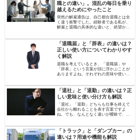
職との違い」。混乱の毎日を乗り
越えるためにやったこと
突然の解雇通告は、自己都合退職とは全
く違う衝撃でした。経験者である私が、
解雇と退職の具体的な違いと、絶望から
立ち直るために実践した3つの心の準備を
赤裸々に語ります。あなたの心の平穏を
取り戻すヒントが、ここにあります。
「退職届」と「辞表」の違いは？
正しい使い方についてわかりやす
く解説
退職を考えているとき、「退職届」や
「辞表」という言葉が頭に浮かぶことが
ありますよね。それぞれの意味や使いど
ころについてよく分からない方も多いの
ではないでしょうか。この記事では、こ
れらの違いと正しい使い方についてわか
「退社」と「退勤」の違いは？正
りやすく解説します。退職届...
しい意味と使い分け方も解説
「退社」「退勤」どちらも仕事を終えて
会社から離れることを表す言葉ですよ
ね。でも、なんとなく違いが曖昧で、使
い分けに迷ってしまう…という方も多い
のではないでしょうか？そこで、「退
社」と「退勤」の違いをわかりやすく解
「トラック」と「ダンプカー」の
説します「退社」とは？「退社...
違いは？用途や機能も解説