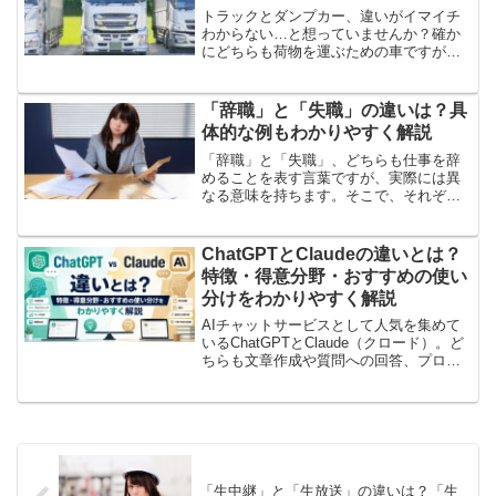
トラックとダンプカー、違いがイマイチ
わからない…と想っていませんか？確か
にどちらも荷物を運ぶための車ですが、
実は用途や構造に大きな違いがありま
す。この記事では、トラックとダンプカ
ーの違いをわかりやすく解説していきま
「辞職」と「失職」の違いは？具
す。トラックとは？トラック...
体的な例もわかりやすく解説
「辞職」と「失職」、どちらも仕事を辞
めることを表す言葉ですが、実際には異
なる意味を持ちます。そこで、それぞれ
の違いをわかりやすく解説します。「辞
職」とは？「辞職」は、簡単に言うと "自
分の意思で会社を辞めること" です。・新
ChatGPTとClaudeの違いとは？
しい仕事に挑戦し...
特徴・得意分野・おすすめの使い
分けをわかりやすく解説
AIチャットサービスとして人気を集めて
いるChatGPTとClaude（クロード）。ど
ちらも文章作成や質問への回答、プログ
ラミングなどに対応していますが、それ
ぞれ特徴や得意分野が異なります。「ど
っちを使えばいいの？」「仕事やブログ
にはどちら...
「生中継」と「生放送」の違いは？「生